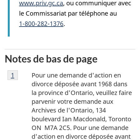
www.priv.gc.ca
, ou communiquer avec
le Commissariat par téléphone au
1-800-282-1376
.
Notes de bas de page
N
Retour à la référence de note de bas de la p
1
Pour une demande d'action en
o
divorce déposée avant 1968 dans
t
la province d'Ontario, veuillez faire
e
parvenir votre demande aux
d
Archives de l'Ontario, 134
e
boulevard Ian Macdonald, Toronto
b
ON
M7A 2C5
. Pour une demande
a
d'action en divorce déposée avant