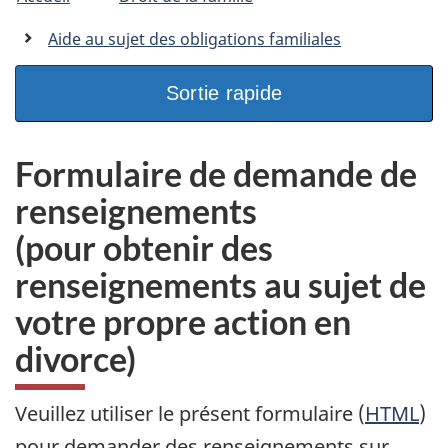
êtes
C
n
a
ici
Aide au sujet des obligations familiales
n
:
a
d
Sortie rapide
a
.
c
Formulaire de demande de
a
renseignements
(pour obtenir des
renseignements au sujet de
votre propre action en
divorce)
Veuillez utiliser le présent formulaire (
HTML
)
pour demander des renseignements sur