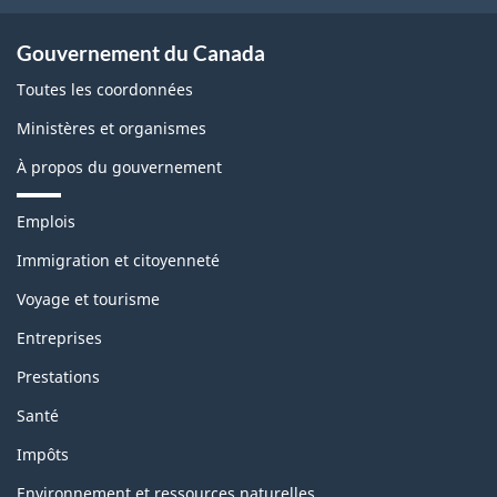
Gouvernement du Canada
Toutes les coordonnées
Ministères et organismes
À propos du gouvernement
T
Emplois
h
è
Immigration et citoyenneté
m
Voyage et tourisme
e
s
Entreprises
e
t
Prestations
s
u
Santé
j
e
Impôts
t
s
Environnement et ressources naturelles