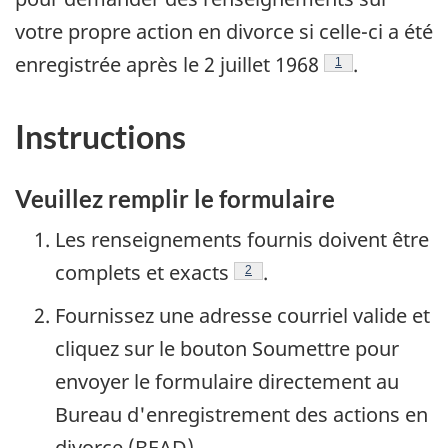
votre propre action en divorce si celle-ci a été
enregistrée après le 2 juillet 1968
.
Note de bas de la p
1
Instructions
Veuillez remplir le formulaire
Les renseignements fournis doivent être
complets et exacts
.
Note de bas de la page
2
Fournissez une adresse courriel valide et
cliquez sur le bouton Soumettre pour
envoyer le formulaire directement au
Bureau d'enregistrement des actions en
divorce (BEAD).