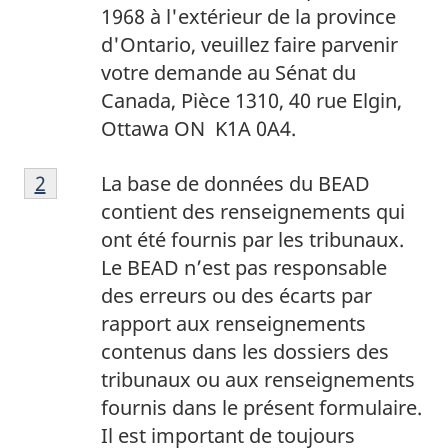
s
1968 à l'extérieur de la province
d
d'Ontario, veuillez faire parvenir
e
votre demande au Sénat du
p
Canada, Pièce 1310, 40 rue Elgin,
a
Ottawa ON
K1A 0A4
.
g
N
e
Retour à la référence de note de bas de la p
2
La base de données du BEAD
o
1
contient des renseignements qui
t
ont été fournis par les tribunaux.
e
Le BEAD n’est pas responsable
d
des erreurs ou des écarts par
e
rapport aux renseignements
b
contenus dans les dossiers des
a
tribunaux ou aux renseignements
s
fournis dans le présent formulaire.
d
Il est important de toujours