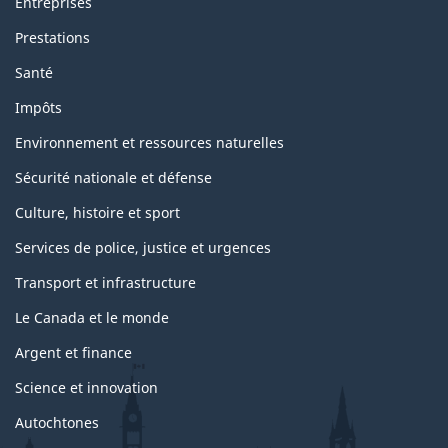
Entreprises
e
t
Prestations
s
u
Santé
j
e
Impôts
t
s
Environnement et ressources naturelles
Sécurité nationale et défense
Culture, histoire et sport
Services de police, justice et urgences
Transport et infrastructure
Le Canada et le monde
Argent et finance
Science et innovation
Autochtones