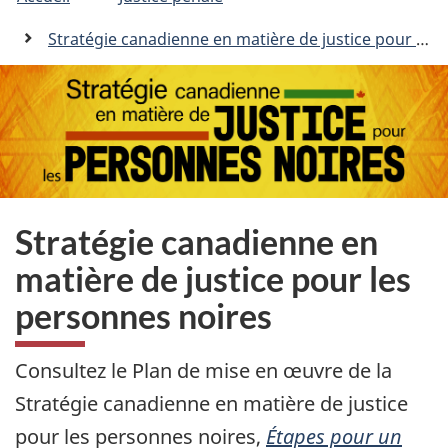
êtes
C
n
a
ici
Stratégie canadienne en matière de justice pour les personnes noires
n
:
a
d
a
.
c
a
Stratégie canadienne en
matière de justice pour les
personnes noires
Consultez le Plan de mise en œuvre de la
Stratégie canadienne en matière de justice
pour les personnes noires,
Étapes pour un